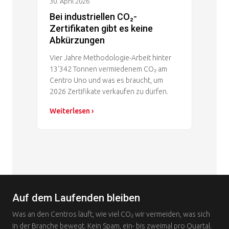
30. April 2026
Bei industriellen CO₂-
Zertifikaten gibt es keine
Abkürzungen
Vier Jahre Methodologie-Arbeit hinter
13'342 Tonnen vermiedenem CO₂ am
Centro Uno und was es braucht, um
2026 Zertifikate verkaufen zu dürfen.
Weiterlesen ›
Auf dem Laufenden bleiben
Was an den Centros läuft, wie viel CO₂ wir vermeiden, was sich
in der Branche bewegt. Kein Spam, ein- bis zweimal pro Quartal.