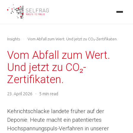
Skip
to
main
content
Insights
›
Vom Abfall zum Wert. Und jetzt zu CO₂-Zertifikaten.
Vom Abfall zum Wert.
Und jetzt zu CO₂-
Zertifikaten.
23. April 2026
·
5 min read
Kehrichtschlacke landete früher auf der
Deponie. Heute macht ein patentiertes
Hochspannungspuls-Verfahren in unserer