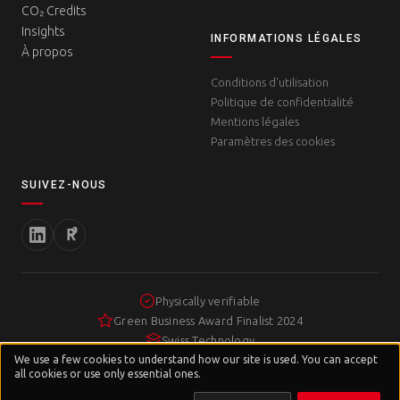
CO₂ Credits
Insights
INFORMATIONS LÉGALES
À propos
Conditions d'utilisation
Politique de confidentialité
Mentions légales
Paramètres des cookies
SUIVEZ-NOUS
Physically verifiable
Green Business Award Finalist 2024
Swiss Technology
Privacy
We use a few cookies to understand how our site is used. You can accept
&
all cookies or use only essential ones.
Cookies
Selfrag © 2026. Tous droits réservés.