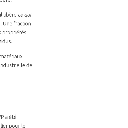
l libère
ce qui
e. Une fraction
s propriétés
sidus.
e matériaux
industrielle de
VP a été
lier pour le