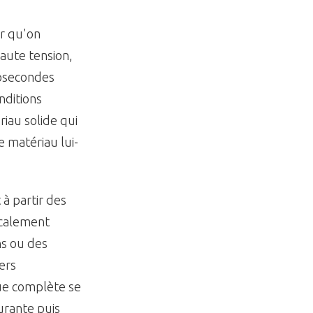
r qu'on
haute tension,
osecondes
nditions
riau solide qui
 matériau lui-
à partir des
ocalement
ns ou des
ers
que complète se
urante puis