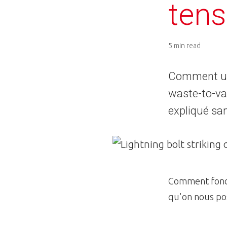
tens
5 min read
Comment une
waste-to-val
expliqué san
Image
Comment foncti
qu'on nous pos