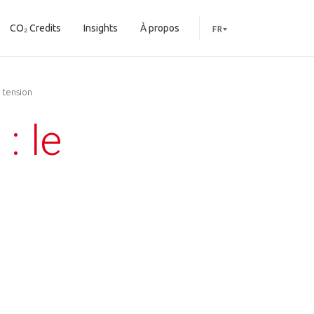
CO₂ Credits
Insights
À propos
FR
 tension
: le