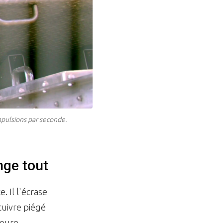
mpulsions par seconde.
nge tout
 Il l'écrase
cuivre piégé
toure.