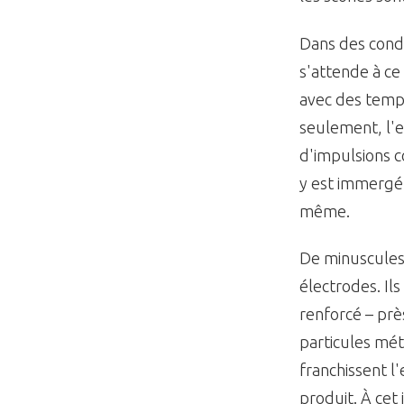
Dans des cond
s'attende à ce
avec des temp
seulement, l'e
d'impulsions c
y est immergé.
même.
De minuscules 
électrodes. Il
renforcé – près
particules mét
franchissent l
produit. À cet