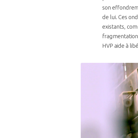
son effondrem
de lui. Ces on
existants, comm
fragmentation 
HVP aide à lib