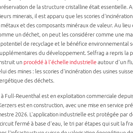
 préservation de la structure cristalline était essentielle.
ieurs minerais, il est apparu que les scories d'incinératio
s métaux et des composants minéraux de valeur. Au lieu d
mme un déchet, on peut les considérer comme une mat
 potentiel de recyclage et le bénéfice environnemental 
upplémentaires du développement. Selfrag a repris la p
onstruit un
procédé à l'échelle industrielle
autour d'un fl
lui des mines : les scories d'incinération des usines suiss
nergétique des déchets.
à Full-Reuenthal est en exploitation commerciale depui
erzers est en construction, avec une mise en service pr
estre 2026. L'application industrielle est protégée par d
ircuit fermé à base d'eau, le tri par étapes qui suit la f
dans l'infrastructure suisse de valorisation énergétique d