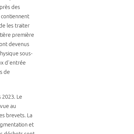
 Après des
n contiennent
e les traiter
ière première
sont devenus
hysique sous-
ux d'entrée
es de
s 2023. Le
évue au
es brevets. La
ragmentation et
es déchets sont