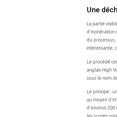
Une déch
La partie visib
d'incinération
du processus, 
intéressante, c
Le procédé cen
anglais High Vo
sous le nom 
Le principe : 
au moyen d'imp
d'environ 200 
les scories so