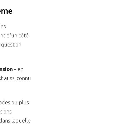
même
ies
ent d'un côté
 question
ension
– en
st aussi connu
rodes ou plus
sions
dans laquelle