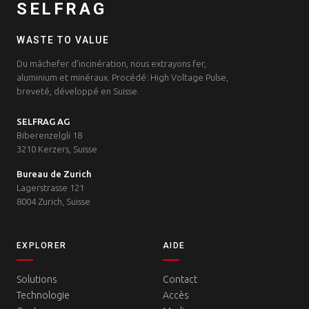
SELFRAG
WASTE TO VALUE
Du mâchefer d'incinération, nous extrayons fer,
aluminium et minéraux. Procédé: High Voltage Pulse,
breveté, développé en Suisse.
SELFRAG AG
Biberenzelgli 18
3210 Kerzers, Suisse
Bureau de Zurich
Lagerstrasse 121
8004 Zurich, Suisse
EXPLORER
AIDE
Solutions
Contact
Technologie
Accès