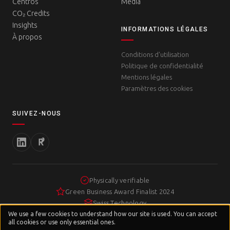
Centros
Media
CO₂ Credits
Insights
INFORMATIONS LÉGALES
À propos
Conditions d'utilisation
Politique de confidentialité
Mentions légales
Paramètres des cookies
SUIVEZ-NOUS
Physically verifiable
Green Business Award Finalist 2024
Swiss Technology
Privacy
We use a few cookies to understand how our site is used. You can accept
&
all cookies or use only essential ones.
Cookies