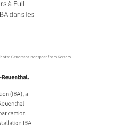
s à Full-
IBA dans les
hoto: Generator transport from Kerzers
l-Reuenthal.
ion (IBA), a
-Reuenthal
 par camion
tallation IBA