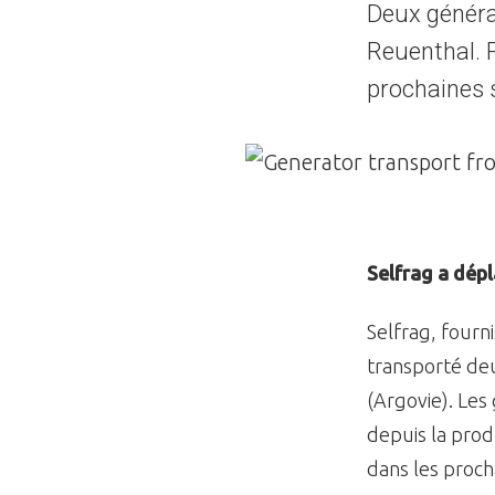
Deux généra
Reuenthal. P
prochaines 
Image
Selfrag a dép
Selfrag, fourn
transporté deu
(Argovie). Les
depuis la prod
dans les proch