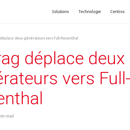
Solutions
Technologie
Centros
Main navigation
 déplace deux générateurs vers Full-Reuenthal
rag déplace deux
rateurs vers Full
enthal
min read