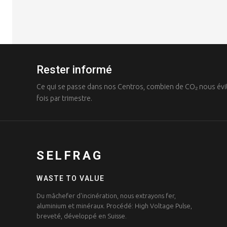
Rester informé
Ce qui se passe dans nos Centros, combien de CO₂ nous évit
fois par trimestre.
SELFRAG
WASTE TO VALUE
Du mâchefer d'incinération, nous extrayons fer,
aluminium et minéraux. Procédé: High Voltage Pulse,
breveté, développé en Suisse.