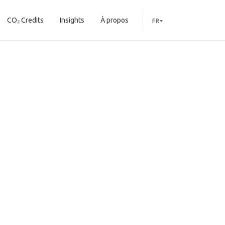
CO₂ Credits
Insights
À propos
FR
-